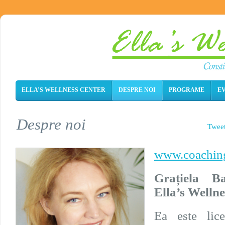
ELLA’S WELLNESS CENTER
DESPRE NOI
PROGRAME
E
Despre noi
Twee
www.coaching
Grațiela Ba
Ella’s Wellne
Ea este lic