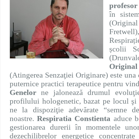
profesor
în siste
(Origina
Fretwel
Respiraț
școlii 
(Drunv
Origin
(Atingerea Senzaţiei Originare) este una 
puternice practici terapeutice pentru vi
Genelor
ne jalonează drumul evoluţiei
profilului hologenetic, bazat pe locul ş
ne la dispoziţie adevărate “semne de 
noastre.
Respiratia
Constienta
aduce be
gestionarea durerii în momentele unor
dezechilibrelor energetice concentrat