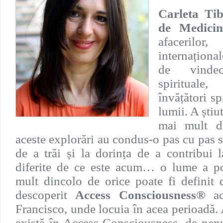
Carleta Ti
de Medici
afacerilo
internaționa
de vindec
spirituale,
învățători sp
lumii. A știu
mai mult de
aceste explorări au condus-o pas cu pas 
de a trăi și la dorința de a contribui 
diferite de ce este acum… o lume a posi
mult dincolo de orice poate fi definit 
descoperit
Access Consciousness®
ac
Francisco, unde locuia în acea perioadă. 
există în Access Consciousness, de nenu