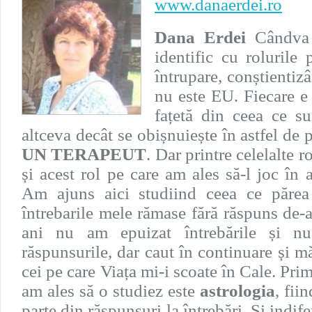
www.danaerdei.ro
Dana Erdei
Cândva 
identific cu rolurile 
întrupare, conștientizâ
nu este EU. Fiecare e
fațetă din ceea ce s
altceva decât se obișnuiește în astfel de 
UN TERAPEUT
. Dar printre celelalte ro
și acest rol pe care am ales să-l joc în 
Am ajuns aici studiind ceea ce părea
întrebarile mele rămase fără răspuns de-
ani nu am epuizat întrebările și n
răspunsurile, dar caut în continuare și 
cei pe care Viața mi-i scoate în Cale. Prim
am ales să o studiez este
astrologia
, fii
parte din răspunsuri la întrebări. Și indif