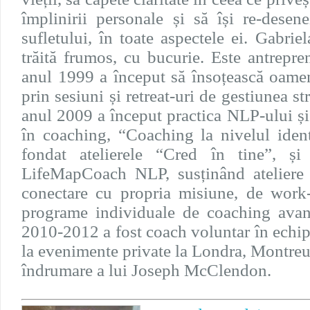
împlinirii personale și să își re-dese
sufletului, în toate aspectele ei. Gabrie
trăită frumos, cu bucurie. Este antrepr
anul 1999 a început să însoțească oamen
prin sesiuni și retreat-uri de gestiunea st
anul 2009 a început practica NLP-ului și
în coaching, “Coaching la nivelul ident
fondat atelierele “Cred în tine”, ș
LifeMapCoach NLP, susținând ateliere 
conectare cu propria misiune, de work-
programe individuale de coaching avan
2010-2012 a fost coach voluntar în echi
la evenimente private la Londra, Montreu
îndrumare a lui Joseph McClendon.