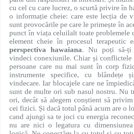
cu cel cu care lucrez, o scurtă privire în 
o informație cheie: care este lecția de v
sunt provocările pe care le primește în ac
punct în viața celuilalt toate problemele 
element cheie în procesul terapeutic 
perspectiva hawaiana
. Nu poți să-ți 
vindeci conexiunile. Chiar și conflictele 
persoane care nu mai sunt în corp fizic
instrumente specifice, cu blândețe ș
vindecare. Iar blocajele care ne împiedi
sunt de multe ori sub nasul nostru. Nu t
ori, decât să alegem conștient să privim
cei fizici. Și dacă totul până acum are o l
cand ajungi sa te joci cu energia reconect
nu are nici o legatura cu dimensiunea
logică. Ne conectăm la cu totul și cu totu