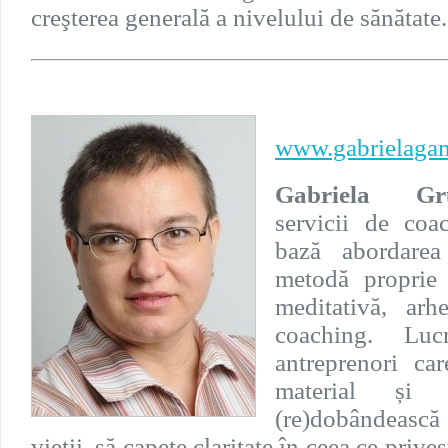
creşterea generală a nivelului de sănătate.
www.gabrielagam
Gabriela Gru
servicii de coa
bază abordarea
metodă proprie 
meditativă, arh
coaching. Lu
antreprenori ca
material și
(re)dobândească
vieții, să capete claritate în ceea ce priveș