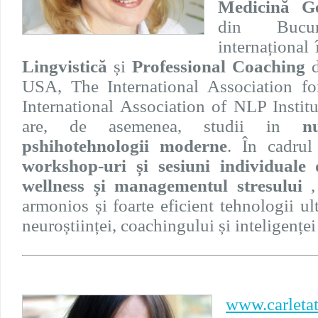
Medicină Ge
din Bucur
internațional
Lingvistică
și
Professional Coaching
d
USA, The International Association f
International Association of NLP Instit
are, de asemenea, studii in
n
pshihotehnologii moderne
. În cadrul
workshop-uri și sesiuni individuale 
wellness și managementul stresului
,
armonios și foarte eficient tehnologii 
neuroștiinței, coachingului și inteligențe
www.carleta