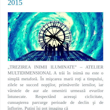
2015
„TREZIREA INIMII ILUMINATE” – ATELIER
MULTIDIMENSIONAL A trăi în inimă nu este o
simplă metaforă. În mişcarea marii roţi a timpului,
zilele se succed nopţilor, primăverile iernilor, iar
vârstele de aur ale omenirii urmează evurilor
întunecate. Respectând aceeaşi ciclicitate,
cunoaşterea parcurge perioade de declin şi de
înflorire. Puţini îşi pot imagina că