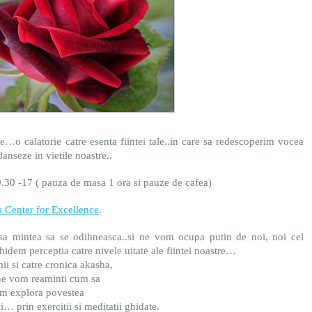
rie…o calatorie catre esenta fiintei tale..in care sa redescoperim vocea
danseze in vietile noastre..
0.30 -17 ( pauza de masa 1 ora si pauze de cafea)
s Center for Excellence
.
 mintea sa se odihneasca..si ne vom ocupa putin de noi, noi cel
idem perceptia catre nivele uitate ale fiintei noastre…
mii si catre cronica akasha,
ne vom reaminti cum sa
om explora povestea
i… prin exercitii si meditatii ghidate.