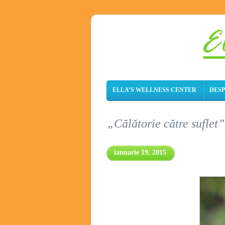
ELLA’S WELLNESS CENTER
DESP
„Călătorie către suflet”
ianuarie 19, 2015