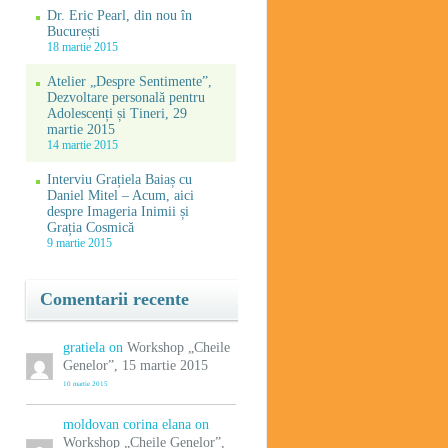
Dr. Eric Pearl, din nou în
București
18 martie 2015
Atelier „Despre Sentimente”,
Dezvoltare personală pentru
Adolescenți și Tineri, 29
martie 2015
14 martie 2015
Interviu Grațiela Baiaș cu
Daniel Mitel – Acum, aici
despre Imageria Inimii și
Grația Cosmică
9 martie 2015
Comentarii recente
gratiela on
Workshop „Cheile
Genelor”, 15 martie 2015
10 martie 2015
moldovan corina elana on
Workshop „Cheile Genelor”,