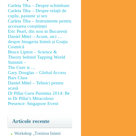
Carleta Tiba – Despre schimbare
Carleta Tiba – Despre relații de
cuplu, pasiune și sex
Carleta Tiba – Instrumente pentru
accesarea conștiinței
Eric Pearl, din nou in Bucuresti
Daniel Mitel – Acum, aici …
despre Imageria Inimii și Grația
Cosmică
Bruce Lipton – Science &
Theory behind Tapping World
Summit –
The Cure is …
Gary Douglas – Global Access
Bars Class
Daniel Mitel – Tehnici pentru
acasă
Dr Pillai Guru Purnima 2014: Be
in Dr Pillai’s Miraculous
Presence: Singapore Event
Articole recente
Workshop „Trezirea Inimii