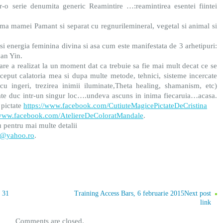
ntr-o serie denumita generic Reamintire …:reamintirea esentei fiintei
ima mamei Pamant si separat cu regnurilemineral, vegetal si animal si
si energia feminina divina si asa cum este manifestata de 3 arhetipuri:
an Yin.
re a realizat la un moment dat ca trebuie sa fie mai mult decat ce se
ceput calatoria mea si dupa multe metode, tehnici, sisteme incercate
e cu ingeri, trezirea inimii iluminate,Theta healing, shamanism, etc)
ate duc intr-un singur loc….undeva ascuns in inima fiecaruia…acasa.
 pictate
https://www.facebook.com/CutiuteMagicePictateDeCristina
/www.facebook.com/AteliereDeColoratMandale
.
au pentru mai multe detalii
re@yahoo.ro
.
, 31
Training Access Bars, 6 februarie 2015Next post
link
Comments are closed.