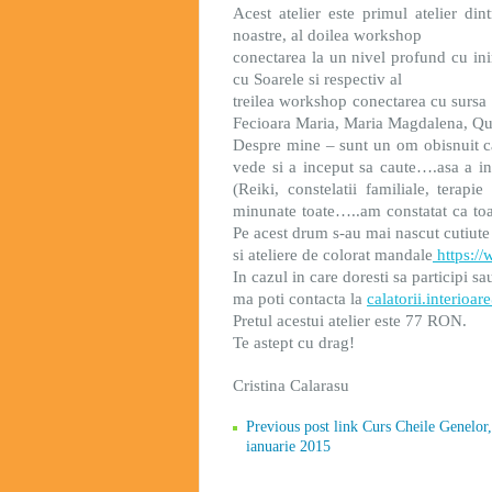
Acest atelier este primul atelier di
noastre, al doilea workshop
conectarea la un nivel profund cu in
cu Soarele si respectiv al
treilea workshop conectarea cu sursa 
Fecioara Maria, Maria Magdalena, Qu
Despre mine – sunt un om obisnuit ca
vede si a inceput sa caute….asa a in
(Reiki, constelatii familiale, terapi
minunate toate…..am constatat ca to
Pe acest drum s-au mai nascut cutiute
si ateliere de colorat mandale
https:/
In cazul in care doresti sa participi s
ma poti contacta la
calatorii.interioa
Pretul acestui atelier este 77 RON.
Te astept cu drag!
Cristina Calarasu
Previous post link Curs Cheile Genelor
ianuarie 2015