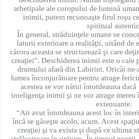
arhetipale ale coropului de lumină uma
inimii, putem recunoaşte firul roşu ce
spiritual autentic
În general, străduinţele umane se conce
laturii exterioare a realităţii, uitând de 
cărora aceasta se structurează şi care de
creaţiei”. Deschiderea inimii este o cale 
drumului afară din Labirint. Oricât ne-
lumea înconjurătoare pentru atrage fericir
acestea se vor nărui întotdeauna dacă 
inteligenţa inimii şi ne vor atrage mereu 
extenuante.
“Ati avut întotdeauna acest loc în interi
încă se găseşte acolo, acum. Acest spaţiu
creaţiei şi va exista şi după ce ultima s
strălucitoare în univers. În timpul nopţii