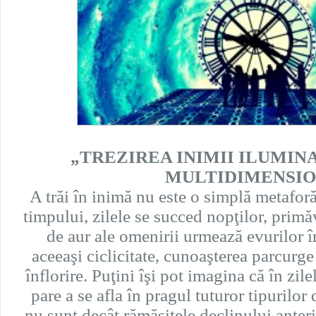
„TREZIREA INIMII ILUMINA
MULTIDIMENSI
A trăi în inimă nu este o simplă metaforă
timpului, zilele se succed nopţilor, primăve
de aur ale omenirii urmează evurilor 
aceeaşi ciclicitate, cunoaşterea parcurge
înflorire. Puţini îşi pot imagina că în zi
pare a se afla în pragul tuturor tipurilor 
nu sunt decât rămăşiţele declinului anteri