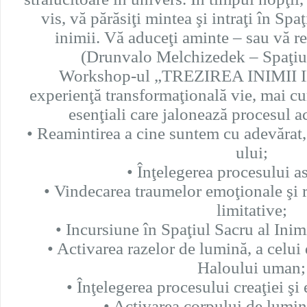
vis, vă părăsiţi mintea şi intraţi în Spa
inimii. Vă aduceţi aminte – sau vă re
(Drunvalo Melchizedek – Spaţiul
Workshop-ul „TREZIREA INIMII 
experienţă transformaţională vie, mai cu
esenţiali care jalonează procesul ac
• Reamintirea a cine suntem cu adevărat,
ului;
• Înţelegerea procesului a
• Vindecarea traumelor emoţionale şi r
limitative;
• Incursiune în Spaţiul Sacru al Inim
• Activarea razelor de lumină, a celui 
Haloului uman;
• Înţelegerea procesului creaţiei şi
• Activarea corpului de lumi