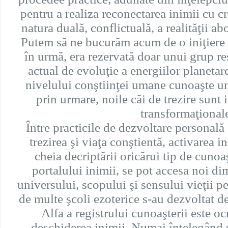
pentru a realiza reconectarea inimii cu cre
natura duală, conflictuală, a realităţii a
Putem să ne bucurăm acum de o iniţiere c
în urmă, era rezervată doar unui grup res
actual de evoluţie a energiilor planetar
nivelului conştiinţei umane cunoaşte un
prin urmare, noile căi de trezire sunt 
transformaţional
Între practicile de dezvoltare personală
trezirea şi viaţa conştientă, activarea 
cheia decriptării oricărui tip de cunoa
portalului inimii, se pot accesa noi di
universului, scopului şi sensului vieţii p
de multe şcoli ezoterice s-au dezvoltat de
Alfa a registrului cunoaşterii este o
deschiderea inimii. Numai înţelegând 