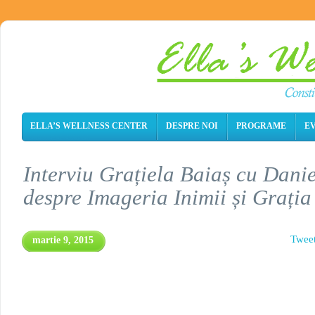
ELLA’S WELLNESS CENTER
DESPRE NOI
PROGRAME
E
Interviu Grațiela Baiaș cu Danie
despre Imageria Inimii și Grați
Twee
martie 9, 2015