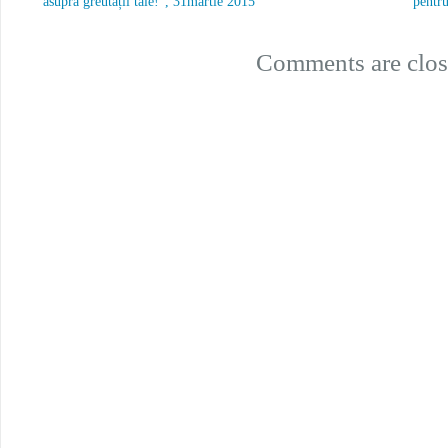
asupra greutății tale!”, 31martie 2015
pentru
Comments are clos